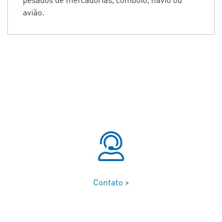
pesados de mercadorias, comboio, navio ou
avião.
Contato >