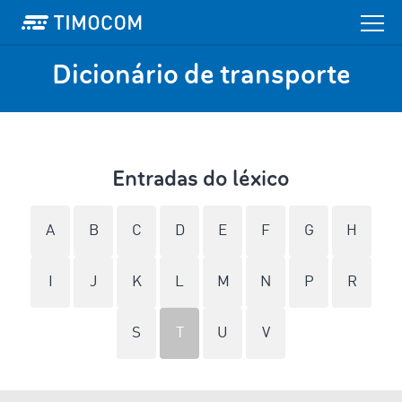
Dicionário de transporte
Entradas do léxico
A
B
C
D
E
F
G
H
I
J
K
L
M
N
P
R
S
T
U
V