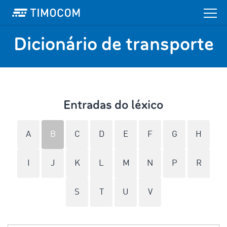
Dicionário de transporte
Entradas do léxico
A
B
C
D
E
F
G
H
I
J
K
L
M
N
P
R
S
T
U
V