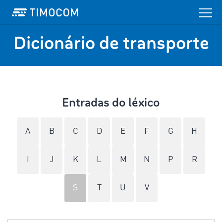
Dicionário de transporte
Entradas do léxico
A
B
C
D
E
F
G
H
I
J
K
L
M
N
P
R
S
T
U
V