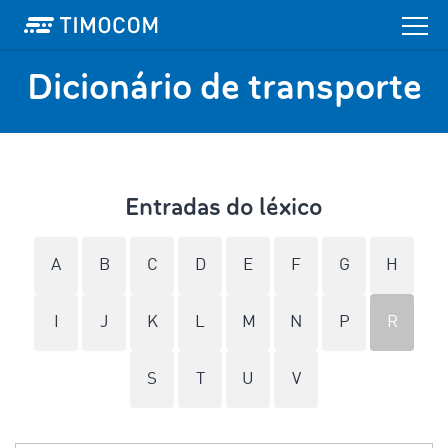
Dicionário de transporte
Entradas do léxico
A
B
C
D
E
F
G
H
I
J
K
L
M
N
P
R
S
T
U
V