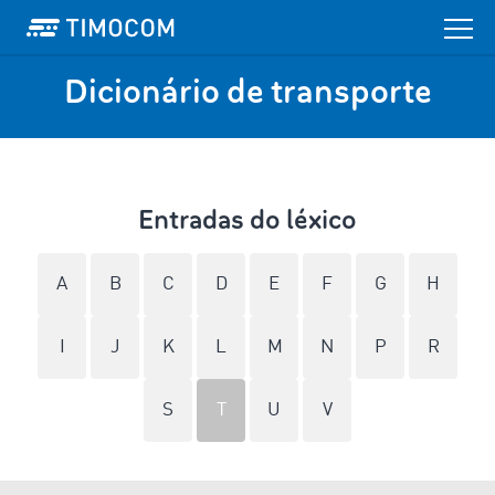
Dicionário de transporte
Entradas do léxico
A
B
C
D
E
F
G
H
I
J
K
L
M
N
P
R
S
T
U
V