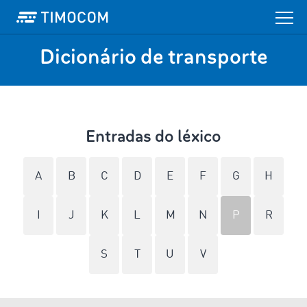
Dicionário de transporte
Entradas do léxico
A
B
C
D
E
F
G
H
I
J
K
L
M
N
P
R
S
T
U
V