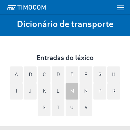
Dicionário de transporte
Entradas do léxico
A
B
C
D
E
F
G
H
I
J
K
L
M
N
P
R
S
T
U
V