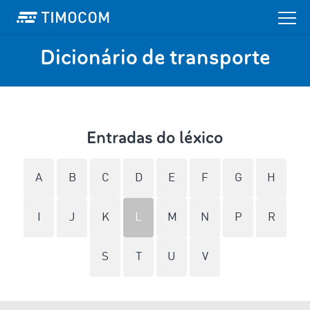
Dicionário de transporte
Entradas do léxico
A
B
C
D
E
F
G
H
I
J
K
L
M
N
P
R
S
T
U
V