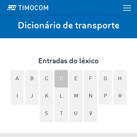
Dicionário de transporte
Entradas do léxico
A
B
C
D
E
F
G
H
I
J
K
L
M
N
P
R
S
T
U
V