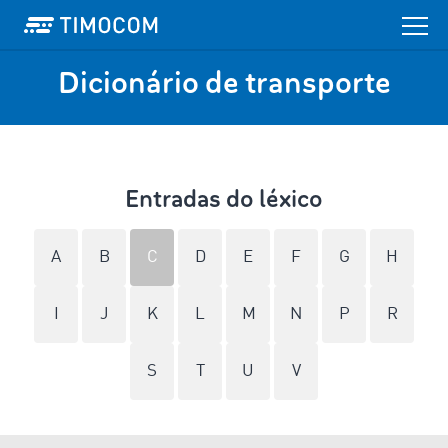
Dicionário de transporte
Entradas do léxico
A
B
C
D
E
F
G
H
I
J
K
L
M
N
P
R
S
T
U
V