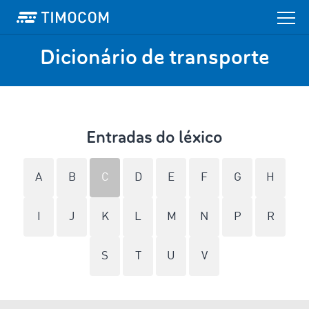
Dicionário de transporte
Entradas do léxico
A
B
C
D
E
F
G
H
I
J
K
L
M
N
P
R
S
T
U
V