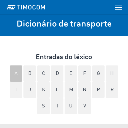
Dicionário de transporte
Entradas do léxico
A
B
C
D
E
F
G
H
I
J
K
L
M
N
P
R
S
T
U
V