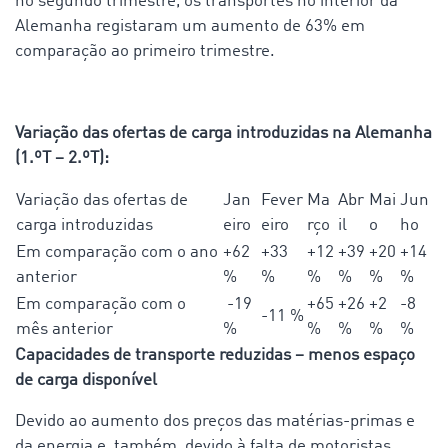
no segundo trimestre, os transportes no interior da
Alemanha registaram um aumento de 63% em
comparação ao primeiro trimestre.
Variação das ofertas de carga introduzidas na Alemanha
(1.ºT – 2.ºT):
Variação das ofertas de
Jan
Fever
Ma
Abr
Mai
Jun
carga introduzidas
eiro
eiro
rço
il
o
ho
Em comparação com o ano
+62
+33
+12
+39
+20
+14
anterior
%
%
%
%
%
%
Em comparação com o
-19
+65
+26
+2
-8
-11 %
mês anterior
%
%
%
%
%
Capacidades de transporte reduzidas – menos espaço
de carga disponível
Devido ao aumento dos preços das matérias-primas e
da energia e, também, devido à falta de motoristas,