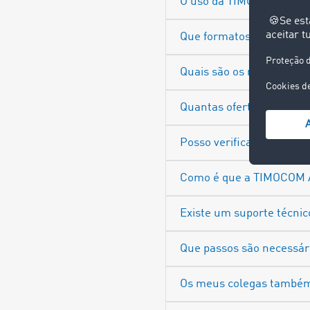
O uso da TIMOCOM AI é r
Que formatos de ficheiro
Quais são os requisitos d
Quantas ofertas de carg
Posso verificar os dados
Como é que a TIMOCOM AI 
Existe um suporte técnic
Que passos são necessári
Os meus colegas também