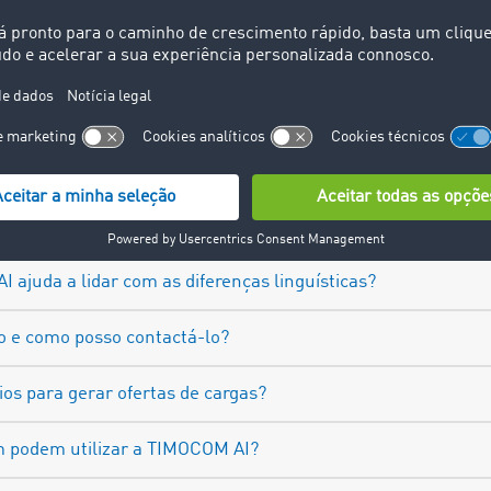
ealmente gratuito?
 são suportados?
e qualidade dos ficheiros carregados (p. ex., tamanho do fich
a posso criar simultaneamente?
 de carga antes da publicação?
ajuda a lidar com as diferenças linguísticas?
o e como posso contactá-lo?
os para gerar ofertas de cargas?
 podem utilizar a TIMOCOM AI?