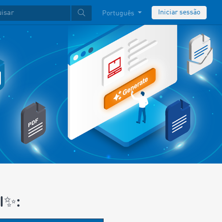
Iniciar sessão
Português
I✨: