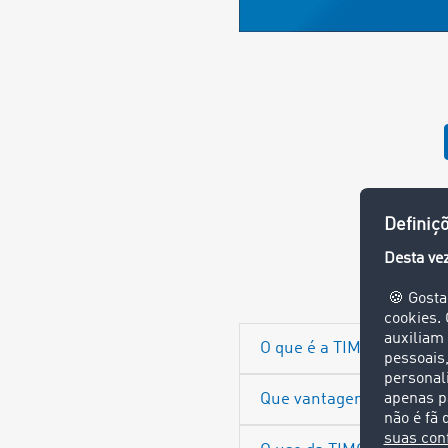
Pergu
O que é a TIMOCOM AI?
Que vantagens oferece a