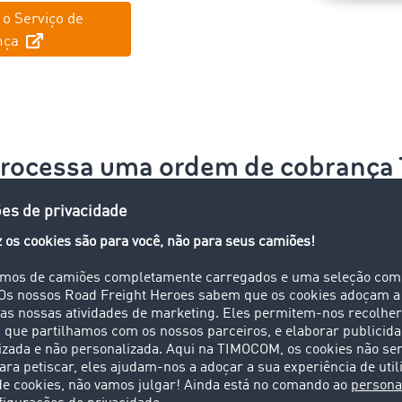
 o Serviço de
nça
processa uma ordem de cobranç
Submeter pedido
A
entos