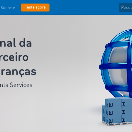
Teste agora
Suporte
nal da
ceiro
branças
nts Services