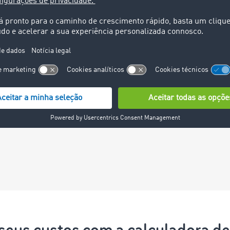
 necessários. Estes
ransporte, o
ga, a fatura e a
e pagamento.
rviço de cobrança
 seus custos com a calculadora d