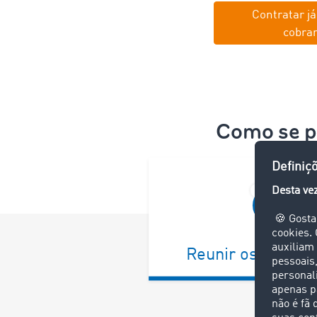
Contratar já
cobra
Como se 
Reunir os docum