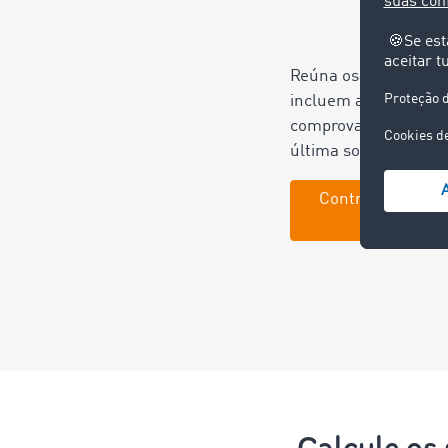
Reúna os documentos
incluem a ordem de t
comprovativo de entre
última solicitação d
Contratar já o Se
Calcule os