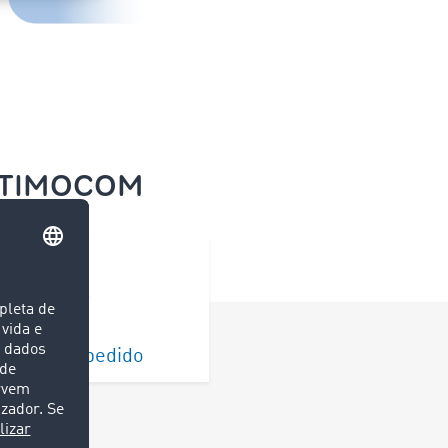
a TIMOCOM
nálise do pedido