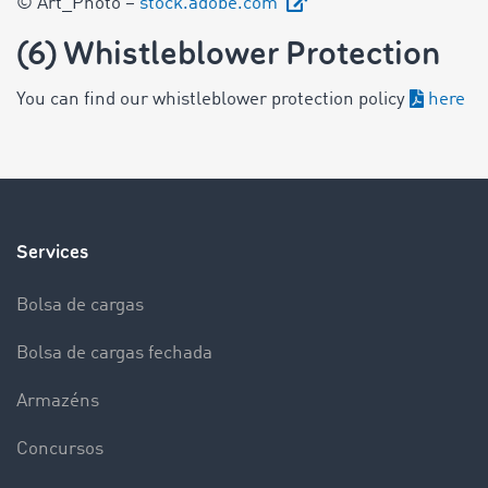
© Art_Photo –
stock.adobe.com
(6) Whistleblower Protection
You can find our whistleblower protection policy
here
Services
Bolsa de cargas
Bolsa de cargas fechada
Armazéns
Concursos