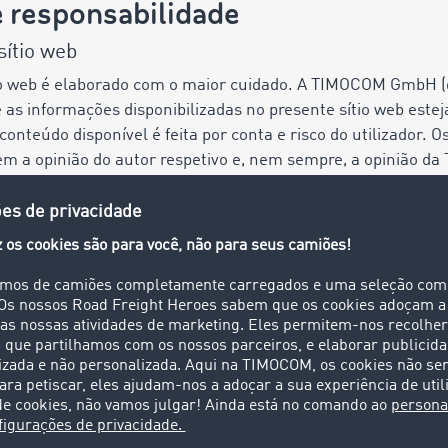
e responsabilidade
sítio web
tio web é elaborado com o maior cuidado. A TIMOCOM GmbH
 as informações disponibilizadas no presente sítio web este
 conteúdo disponível é feita por conta e risco do utilizador. 
em a opinião do autor respetivo e, nem sempre, a opinião
sente sítio web constituem promessas ou garantias, nem seq
TIMOCOM.
o web
 esforços por disponibilizar o serviço de forma ininterrupt
el excluir a ocorrência de períodos de indisponibilidade. A 
ta em qualquer altura.
nter ligações a sítios web de terceiros.
onsabilidade dos respetivos operadores. No processo inicial 