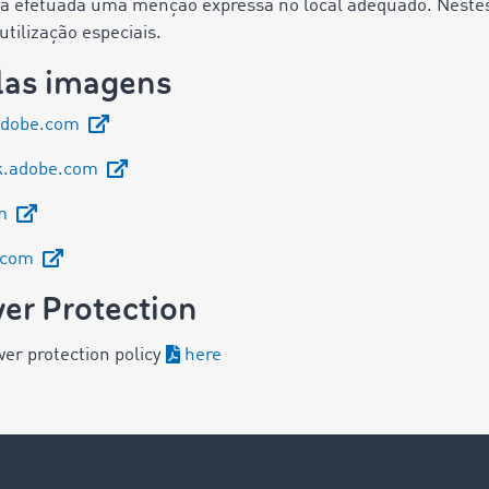
erá efetuada uma menção expressa no local adequado. Nestes
tilização especiais.
elas imagens
adobe.com
k.adobe.com
om
e.com
er Protection
wer protection policy
here