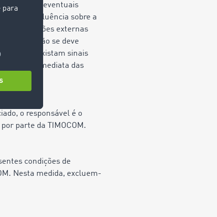
e quanto a eventuais
qualquer influência sobre a
de hiperligações externas
rligação. Não se deve
r sem que existam sinais
 eliminação imediata das
iado, o responsável é o
ão por parte da TIMOCOM.
esentes condições de
OCOM. Nesta medida, excluem-