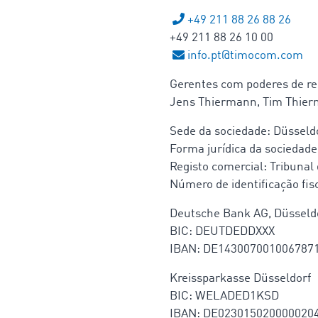
+49 211 88 26 88 26
+49 211 88 26 10 00
info.pt@timocom.com
Gerentes com poderes de re
Jens Thiermann, Tim Thie
Sede da sociedade: Düsseld
Forma jurídica da sociedade
Registo comercial: Tribunal
Número de identificação fisc
Deutsche Bank AG, Düsseld
BIC: DEUTDEDDXXX
IBAN: DE143007001006787
Kreissparkasse Düsseldorf
BIC: WELADED1KSD
IBAN: DE023015020000020