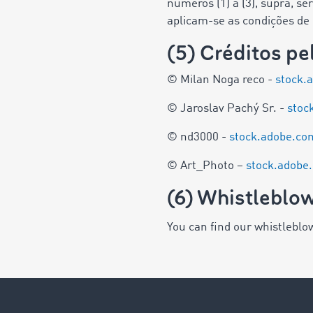
números (1) a (3), supra, s
aplicam-se as condições de u
(5) Créditos p
© Milan Noga reco -
stock.
© Jaroslav Pachý Sr. -
stoc
© nd3000 -
stock.adobe.c
© Art_Photo –
stock.adob
(6) Whistleblow
You can find our whistleblo