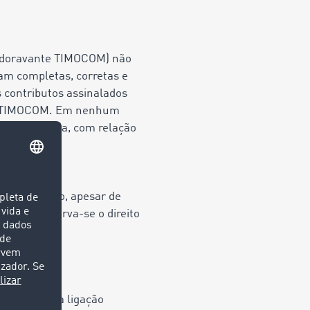
 (doravante TIMOCOM) não
jam completas, corretas e
Os contributos assinalados
 da TIMOCOM. Em nenhum
uer implícita, com relação
a. No entanto, apesar de
TIMOCOM reserva-se o direito
de criação da ligação