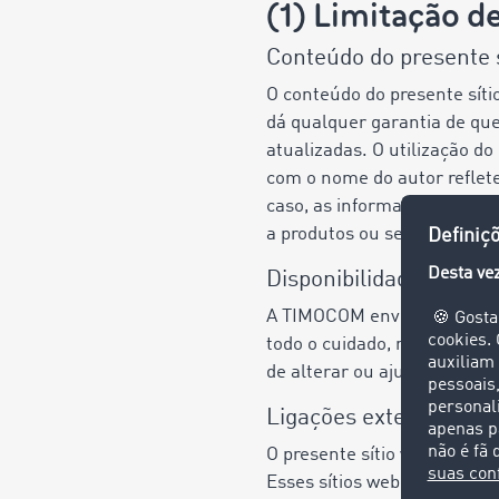
(1) Limitação d
Conteúdo do presente 
O conteúdo do presente sí
dá qualquer garantia de que
atualizadas. O utilização do
com o nome do autor reflet
caso, as informações do pre
a produtos ou serviços da 
Disponibilidade do síti
A TIMOCOM envidará todos os
todo o cuidado, não é possív
de alterar ou ajustar a ofer
Ligações externas
O presente sítio web pode co
Esses sítios web são da resp