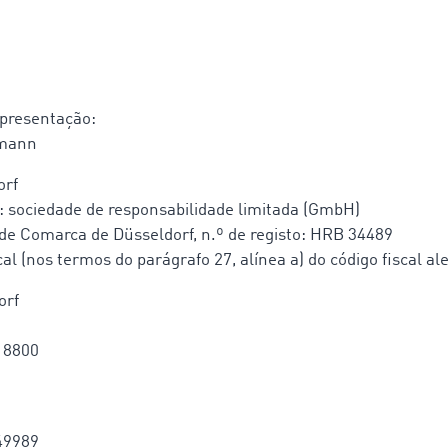
presentação:
rmann
orf
: sociedade de responsabilidade limitada (GmbH)
 de Comarca de Düsseldorf, n.º de registo: HRB 34489
al (nos termos do parágrafo 27, alínea a) do código fiscal a
orf
18800
49989