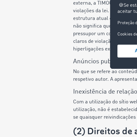
externa, a TIMOCOM proced
violações da lei. Nessa dat
estrutura atual e futura, n
não significa que a TIMOCO
pressupor um controlo perm
claros de violação da lei. 
hiperligações externas em 
Anúncios publicitários
No que se refere ao conteúd
respetivo autor. A apresent
Inexistência de relaçã
Com a utilização do sítio w
utilização, não é estabelec
se quaisquer reivindicaçõe
(2) Direitos de 