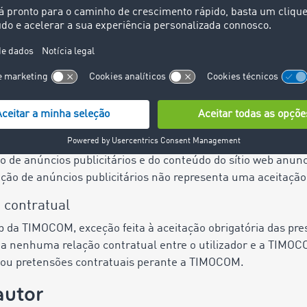
eu a uma verificação dos conteúdos externos, nomeadament
a, não foram detetadas violações da lei. A TIMOCOM não tem 
em sobre os conteúdos das páginas hiperligadas. A inclusão 
M tome como seu o conteúdo subjacente à referência ou hipe
anente destas hiperligações externas por parte do operado
Tendo conhecimento de violações da lei, o operador procede à
questão.
o de anúncios publicitários e do conteúdo do sítio web anunc
ação de anúncios publicitários não representa uma aceitaç
o contratual
eb da TIMOCOM, exceção feita à aceitação obrigatória das pr
ida nenhuma relação contratual entre o utilizador e a TIM
s ou pretensões contratuais perante a TIMOCOM.
autor