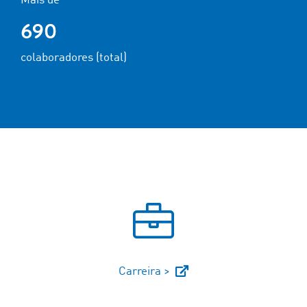
Mais de
690
colaboradores (total)
Carreira >