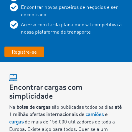
Encontrar novos parceiros de negócios e ser
encontrado
Acesso com tarifa plana mensal competitiva à
nossa plataforma de transporte
Registre-se
Encontrar cargas com
simplicidade
Na
bolsa de cargas
são publicadas todos os dias
até
1
milhão ofertas internacionais de
camiões
e
cargas
de mais de
156.000
utilizadores de toda a
Europa. Existe algo para todos. Quer seja um