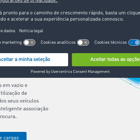
vas ordens de
numa das principais
icas da Europa, de
 e simples.
rdens de transporte
ente: configure as
s de cargas em
egundos e aumente,
 a sua eficiência na
de transportes.
s em vazio e
tilização da
os seus veículos
nteligente associação
procura.
de cargas