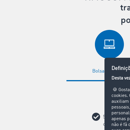
tr
po
Bolsa de cargas
58.000 poten
comerciais e