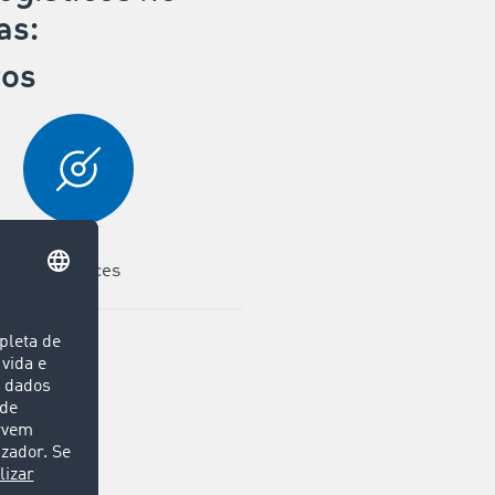
as:
vos
Interfaces