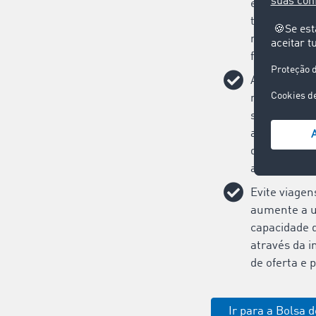
encontre no
transporte 
redes logíst
forma rápida
Adjudique o
muito facilm
suas oferta
apenas 20 s
desta forma,
adjudicação 
Evite viagen
aumente a u
capacidade d
através da i
de oferta e 
Ir para a Bolsa 