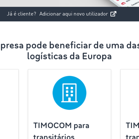
Já é cliente?
Adicionar aqui novo utilizador
resa pode beneficiar de uma da
logísticas da Europa
TIMOCOM para
TI
transitários
tra