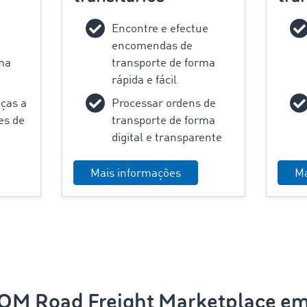
Encontre e efectue
encomendas de
rma
transporte de forma
rápida e fácil
ças a
Processar ordens de
es de
transporte de forma
digital e transparente
Mais informações
Ma
M Road Freight Marketplace e