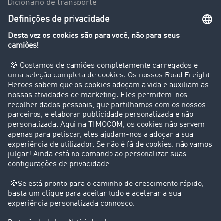
Dicionário de transporte
Visão geral da Bolsa de Cargas
Empresa
Clientes recomendam clientes
Casos de sucesso
Suporte
Suporte
Avisos legais
Ficha técnica
Condições Gerais